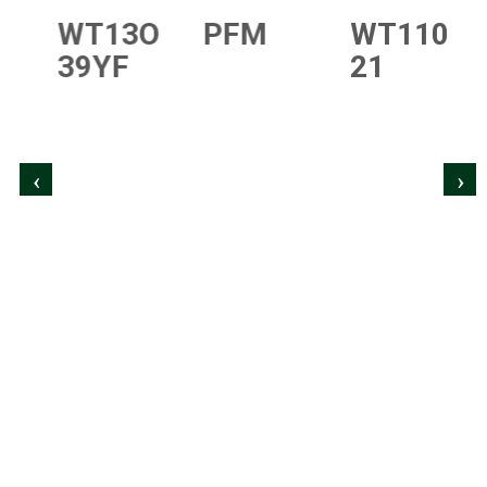
O
WT13O
PFM
WT110
39YF
21